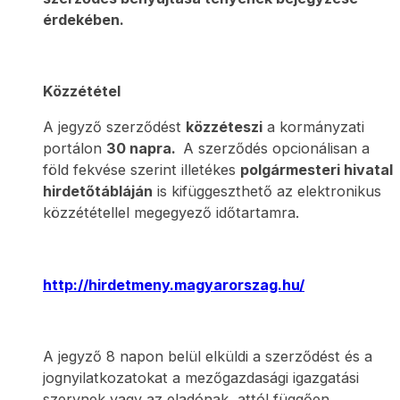
érdekében.
Közzététel
A jegyző szerződést
közzéteszi
a kormányzati
portálon
30 napra.
A szerződés opcionálisan a
föld fekvése szerint illetékes
polgármesteri hivatal
hirdetőtábláján
is kifüggeszthető az elektronikus
közzététellel megegyező időtartamra.
http://hirdetmeny.magyarorszag.hu/
A jegyző 8 napon belül elküldi a szerződést és a
jognyilatkozatokat a mezőgazdasági igazgatási
szervnek vagy az eladónak, attól függően,