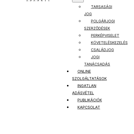
TARSASÁGI
JOG
POLGÁRJOGI
SZERZŐDÉSEK
PERKÉPVISELET
KÖVETELÉSKEZELÉS
CSALÁDJOG
JOGI
TANÁCSADÁS
ONLINE
SZOLGÁLTATÁSOK
INGATLAN
ADÁSVÉTEL
PUBLIKÁCIÓK
KAPCSOLAT