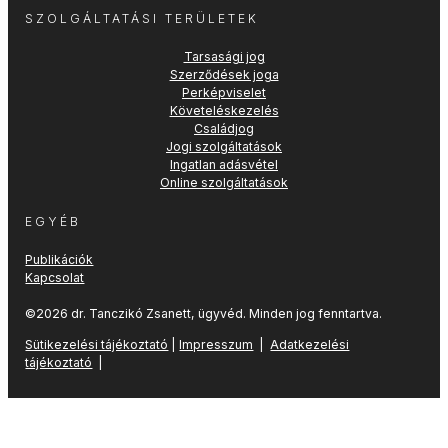
SZOLGÁLTATÁSI TERÜLETEK
Tarsasági jog
Szerződések joga
Perképviselet
Követeléskezelés
Családjog
Jogi szolgáltatások
Ingatlan adásvétel
Online szolgáltatások
EGYÉB
Publikációk
Kapcsolat
©2026 dr. Tanczikó Zsanett, ügyvéd. Minden jog fenntartva.
Sütikezelési tájékoztató
|
Impresszum
|
Adatkezelési
tájékoztató
|