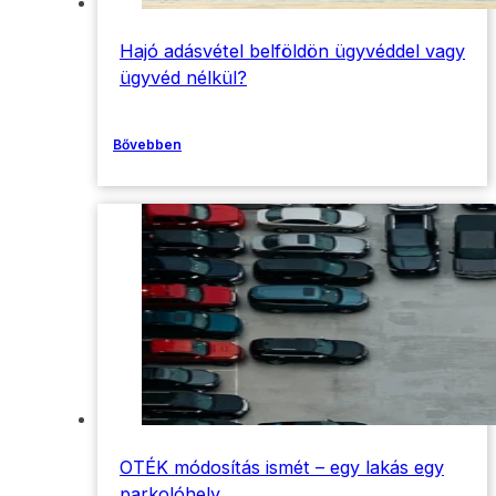
Hajó adásvétel belföldön ügyvéddel vagy
ügyvéd nélkül?
Bővebben
OTÉK módosítás ismét – egy lakás egy
parkolóhely