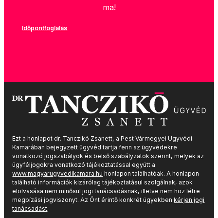
ma!
Időpontfoglalás
Ezt a honlapot dr. Tanczikó Zsanett, a Pest
Vármegyei
Ügyvédi
Kamarában bejegyzett ügyvéd tartja fenn az ügyvédekre
vonatkozó jogszabályok és belső szabályzatok szerint, melyek az
ügyféljogokra vonatkozó tájékoztatással együtt a
www.magyarugyvedikamara.hu
honlapon találhatóak. A honlapon
található információk kizárólag tájékoztatásul szolgálnak, azok
elolvasása nem minősül jogi tanácsadásnak, illetve nem hoz létre
megbízási jogviszonyt. Az Önt érintő konkrét ügyekben
kérjen jogi
tanácsadást
.