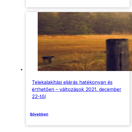
Telekalakítási eljárás hatékonyan és
érthetően – változások 2021. december
22-től
Bővebben