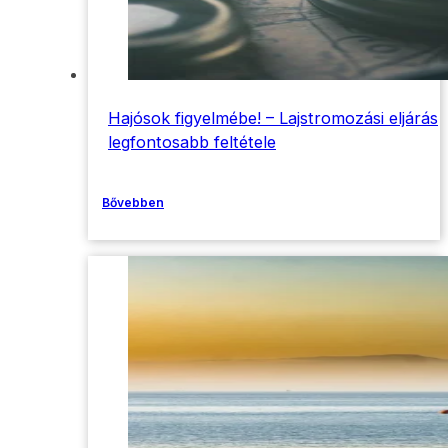
Hajósok figyelmébe! – Lajstromozási eljárás
legfontosabb feltétele
Bővebben