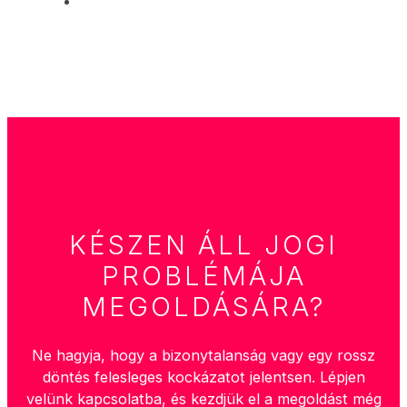
KÉSZEN ÁLL JOGI
PROBLÉMÁJA
MEGOLDÁSÁRA?
Ne hagyja, hogy a bizonytalanság vagy egy rossz
döntés felesleges kockázatot jelentsen. Lépjen
velünk kapcsolatba, és kezdjük el a megoldást még