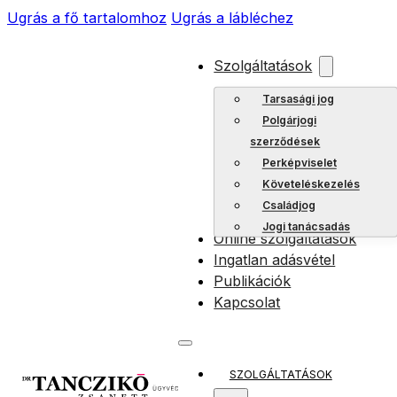
Ugrás a fő tartalomhoz
Ugrás a lábléchez
Szolgáltatások
Tarsasági jog
Polgárjogi
szerződések
Perképviselet
Követeléskezelés
Családjog
Jogi tanácsadás
Online szolgáltatások
Ingatlan adásvétel
Publikációk
Kapcsolat
SZOLGÁLTATÁSOK