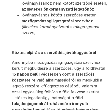
jóváhagyásához nem kötött szerződé esetén,
az illetékes
önkormányzati jegyzőhöz
jóváhagyáshoz kötött szerződés esetén
mezőgazdasági igazgatási szervhez
(illetékes kormányhivatal szakigazgatási
szerve)
Köztes eljárás a szerződés jóváhagyásáról
Amennyibe mezőgazdasági igazgatási szervhez
került megküldésre a szerződés, úgy a földhivatal
15 napon belül
végzésben dönt a szerződés
közzétételre való alkalmasságáról és megküldi a
jegyző részére kifüggesztés céljából, valamint
ezzel egyidejűleg felhívja a föld fekvése szerint
illetékes ingatlanügyi hatóságot a
föld
tulajdonjogának átruházására irányuló
szerződés benyújtása tényének bejegyzése