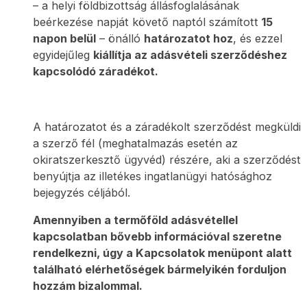
– a helyi földbizottság állásfoglalásának
beérkezése napját követő naptól számított
15
napon belül
– önálló
határozatot hoz
, és ezzel
egyidejűleg
kiállítja az adásvételi szerződéshez
kapcsolódó záradékot.
A határozatot és a záradékolt szerződést megküldi
a szerző fél (meghatalmazás esetén az
okiratszerkesztő ügyvéd) részére, aki a szerződést
benyújtja az illetékes ingatlanügyi hatósághoz
bejegyzés céljából.
Amennyiben a termőföld adásvétellel
kapcsolatban bővebb információval szeretne
rendelkezni, úgy a Kapcsolatok menüpont alatt
található elérhetőségek bármelyikén forduljon
hozzám bizalommal.