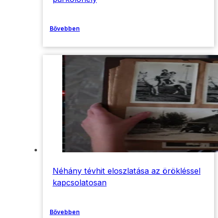
Bővebben
Néhány tévhit eloszlatása az örökléssel
kapcsolatosan
Bővebben