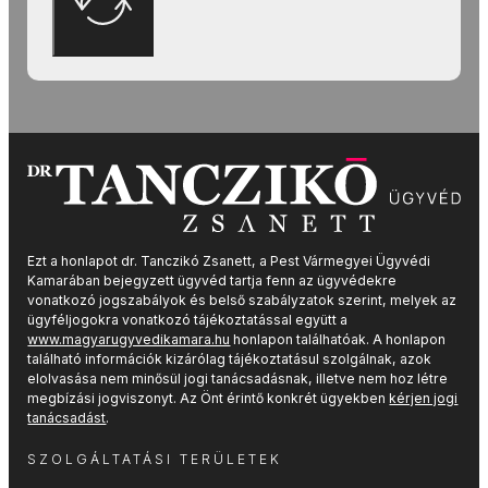
Ezt a honlapot dr. Tanczikó Zsanett, a Pest
Vármegyei
Ügyvédi
Kamarában bejegyzett ügyvéd tartja fenn az ügyvédekre
vonatkozó jogszabályok és belső szabályzatok szerint, melyek az
ügyféljogokra vonatkozó tájékoztatással együtt a
www.magyarugyvedikamara.hu
honlapon találhatóak. A honlapon
található információk kizárólag tájékoztatásul szolgálnak, azok
elolvasása nem minősül jogi tanácsadásnak, illetve nem hoz létre
megbízási jogviszonyt. Az Önt érintő konkrét ügyekben
kérjen jogi
tanácsadást
.
SZOLGÁLTATÁSI TERÜLETEK