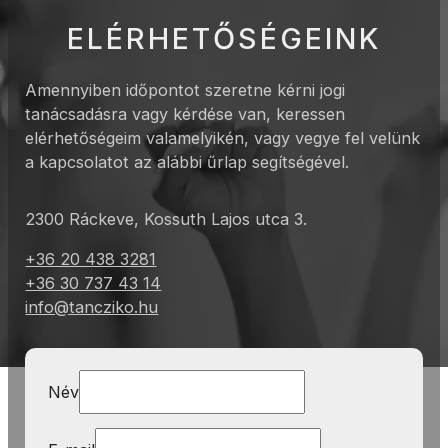
ELÉRHETŐSÉGEINK
Amennyiben időpontot szeretne kérni jogi
tanácsadásra vagy kérdése van, keressen
elérhetőségeim valamelyikén, vagy vegye fel velünk
a kapcsolatot az alábbi űrlap segítségével.
2300 Ráckeve, Kossuth Lajos utca 3.
+36 20 438 3281
+36 30 737 43 14
info@tancziko.hu
Név