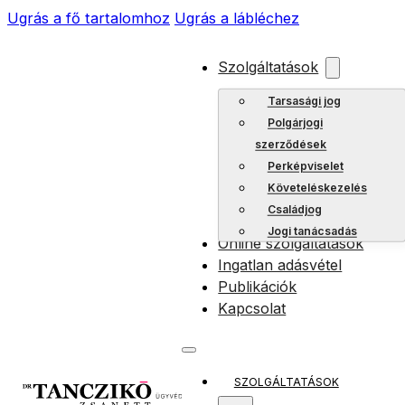
Ugrás a fő tartalomhoz
Ugrás a lábléchez
Szolgáltatások
Tarsasági jog
Polgárjogi
szerződések
Perképviselet
Követeléskezelés
Családjog
Jogi tanácsadás
Online szolgáltatások
Ingatlan adásvétel
Publikációk
Kapcsolat
SZOLGÁLTATÁSOK