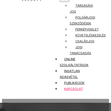
TARSASÁGI
JOG
POLGÁRJOGI
SZERZŐDÉSEK
PERKÉPVISELET
KÖVETELÉSKEZELÉS
CSALÁDJOG
JOGI
TANÁCSADÁS
ONLINE
SZOLGÁLTATÁSOK
INGATLAN
ADÁSVÉTEL
PUBLIKÁCIÓK
KAPCSOLAT