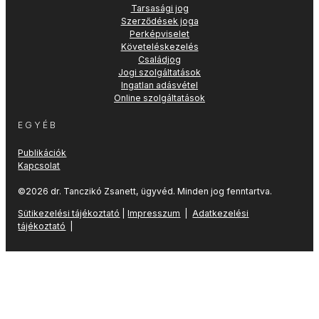
Tarsasági jog
Szerződések joga
Perképviselet
Követeléskezelés
Családjog
Jogi szolgáltatások
Ingatlan adásvétel
Online szolgáltatások
EGYÉB
Publikációk
Kapcsolat
©2026 dr. Tanczikó Zsanett, ügyvéd. Minden jog fenntartva.
Sütikezelési tájékoztató
|
Impresszum
|
Adatkezelési
tájékoztató
|