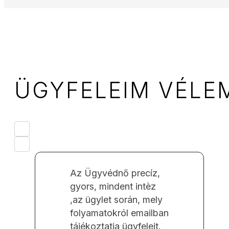
ÜGYFELEIM VÉLE
Az Ügyvédnő precíz,
gyors, mindent intèz
,az ügylet során, mely
folyamatokról emailban
tájékoztatja ügyfeleit.