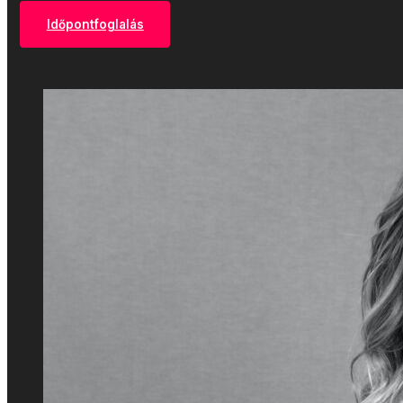
Időpontfoglalás