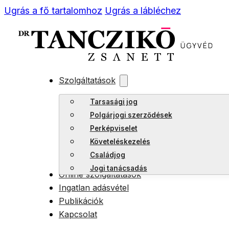
Ugrás a fő tartalomhoz
Ugrás a lábléchez
Szolgáltatások
Tarsasági jog
Polgárjogi szerződések
Perképviselet
Követeléskezelés
Családjog
Jogi tanácsadás
Online szolgáltatások
Ingatlan adásvétel
Publikációk
Kapcsolat