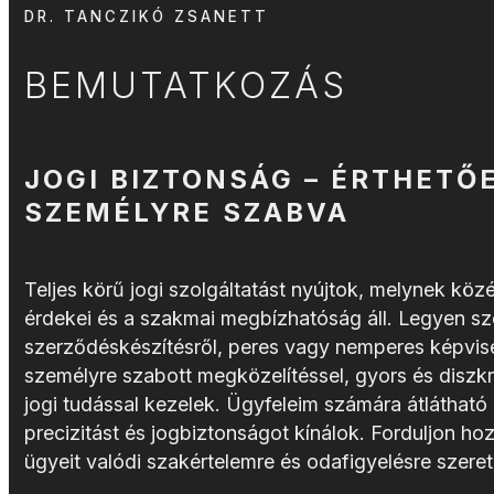
DR. TANCZIKÓ ZSANETT
BEMUTATKOZÁS
JOGI BIZTONSÁG – ÉRTHETŐ
SZEMÉLYRE SZABVA
Teljes körű jogi szolgáltatást nyújtok, melynek kö
érdekei és a szakmai megbízhatóság áll. Legyen sz
szerződéskészítésről, peres vagy nemperes képvise
személyre szabott megközelítéssel, gyors és diszkr
jogi tudással kezelek. Ügyfeleim számára átláthat
precizitást és jogbiztonságot kínálok. Forduljon ho
ügyeit valódi szakértelemre és odafigyelésre szeret