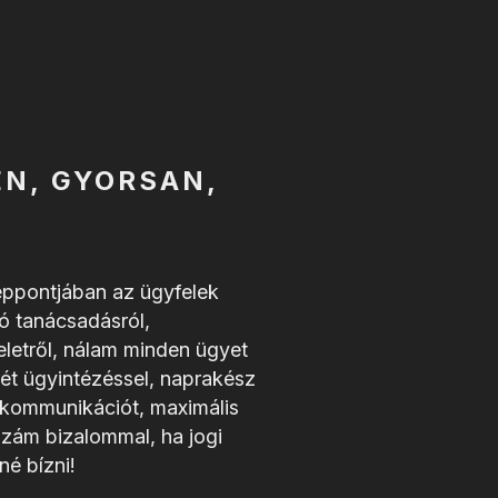
EN, GYORSAN,
zéppontjában az ügyfelek
ó tanácsadásról,
letről, nálam minden ügyet
ét ügyintézéssel, naprakész
ó kommunikációt, maximális
zzám bizalommal, ha jogi
né bízni!