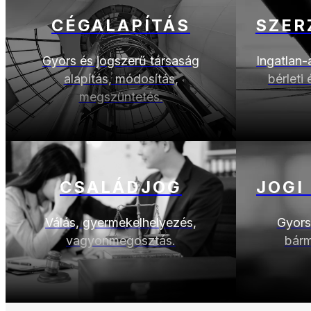
CÉGALAPÍTÁS
SZER
Gyors és jogszerű társaság
Ingatlan-
alapítás, módosítás,
bérleti
megszüntetés.
CSALÁDJOG
JOGI
Válás, gyermekelhelyezés,
Gyors
vagyonmegosztás.
bárm