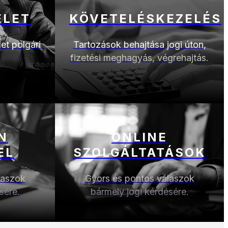
ELET
KÖVETELÉSKEZELÉS
et polgári
Tartozások behajtása jogi úton,
fizetési meghagyás, végrehajtás.
N
ONLINE
EL
SZOLGÁLTATÁSOK
laszok
Gyors és pontos válaszok
sére.
bármely jogi kérdésére.