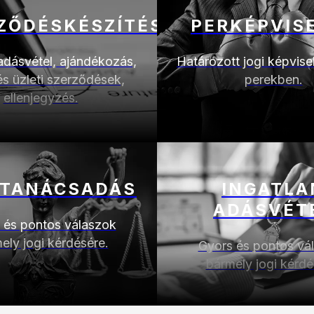
ZŐDÉSKÉSZÍTÉS
PERKÉPVIS
adásvétel, ajándékozás,
Határozott jogi képvisel
 és üzleti szerződések,
perekben.
ellenjegyzés.
 TANÁCSADÁS
INGATLA
ADÁSVÉT
 és pontos válaszok
ely jogi kérdésére.
Gyors és pontos vá
bármely jogi kérdé