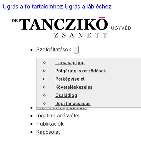
Ugrás a fő tartalomhoz
Ugrás a lábléchez
Szolgáltatások
Tarsasági jog
Polgárjogi szerződések
Perképviselet
Követeléskezelés
Családjog
Jogi tanácsadás
Online szolgáltatások
Ingatlan adásvétel
Publikációk
Kapcsolat