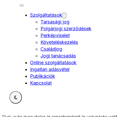
Szolgáltatások
Tarsasági jog
Polgárjogi szerződések
Perképviselet
Követeléskezelés
Családjog
Jogi tanácsadás
Online szolgáltatások
Ingatlan adásvétel
Publikációk
Kapcsolat
Duis aute irure dolor in reprehenderit in voluptate vel