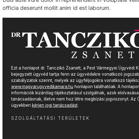
officia deserunt mollit anim id est laborum.
Ezt a honlapot dr. Tanczikó Zsanett, a Pest
Vármegyei
Ügyvédi 
bejegyzett ügyvéd tartja fenn az ügyvédekre vonatkozó jogszab
szabályzatok szerint, melyek az ügyféljogokra vonatkozó tájékoz
www.magyarugyvedikamara.hu
honlapon találhatóak. A honlapon
információk kizárólag tájékoztatásul szolgálnak, azok elolvasása
tanácsadásnak, illetve nem hoz létre megbízási jogviszonyt. Az Ö
ügyekben
kérjen jogi tanácsadást
.
SZOLGÁLTATÁSI TERÜLETEK